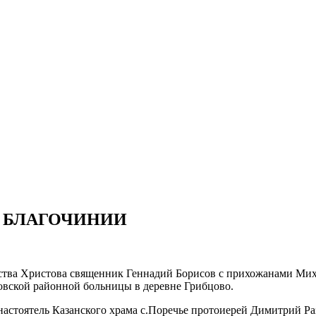
М БЛАГОЧИНИИ
ества Христова священник Геннадий Борисов с прихожанами Мих
овской районной больницы в деревне Грибцово.
настоятель Казанского храма с.Поречье протоиерей Димитрий Р