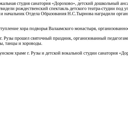
окальная студия санатория «Дорохово», детский дошкольный анс
идели рождественский спектакль детского театра-студии под у
и начальник Отдела Образования Н.С.Тырнова наградили орган
ыступление хора подворья Валаамского монастыря, организованно
г. Рузы прошел святочный праздник, организованный педагогам
ы, танцы и хороводы.
нском храме г. Рузы и детской вокальной студии санатория «Д