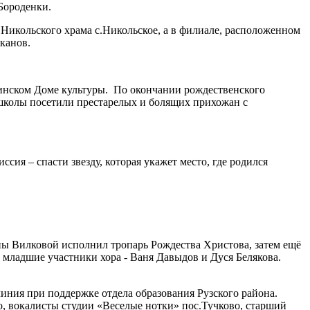
Бороденки.
 Никольского храма с.Никольское, а в филиале, расположенном
канов.
инском Доме культуры. По окончании рождественского
школы посетили престарелых и болящих прихожан с
ия – спасти звезду, которая укажет место, где родился
ы Вилковой исполнил тропарь Рождества Христова, затем ещё
и младшие участники хора - Ваня Давыдов и Дуся Белякова.
иния при поддержке отдела образования Рузского района.
о, вокалисты студии «Веселые нотки» пос.Тучково, старший