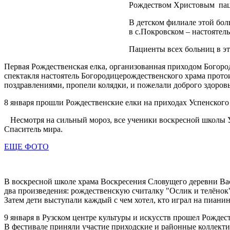
Рождеством Христовым паци
В детском филиале этой бол
в с.Покровском – настоятел
Пациенты всех больниц в эт
Первая Рождественская елка, организованная приходом Богор
спектакля настоятель Богородицерождественского храма прот
поздравлениями, пропели колядки, и пожелали доброго здоровь
8 января прошли Рождественские елки на приходах Успенского 
Несмотря на сильный мороз, все ученики воскресной школы Усп
Спаситель мира.
ЕЩЕ ФОТО
В воскресной школе храма Воскресения Словущего деревни Ва
два произведения: рождественскую считалку "Ослик и телёнок"
Затем дети выступали каждый с чем хотел, кто играл на пианин
9 января в Рузском центре культуры и искусств прошел Рождес
В фестивале приняли участие приходские и районные коллекти