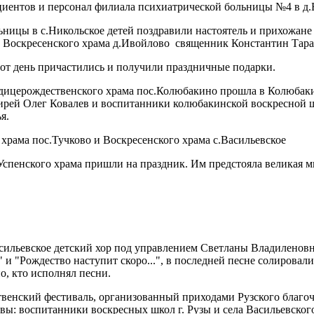
ентов и персонал филиала психиатрической больницы №4 в д.
ьницы в с.Никольское детей поздравили настоятель и прихожане
ь Воскресенского храма д.Ивойлово священник Константин Тара
от день причастились и получили праздничные подарки.
одицерождественского храма пос.Колюбакино прошла в Колюбак
оирей Олег Ковалев и воспитанники колюбакинской воскресной 
я.
храма пос.Тучково и Воскресенского храма с.Васильевское
енского храма пришли на праздник. Им предстояла великая мисс
сильевское детский хор под управлением Светланы Владиленовн
 и "Рождество наступит скоро...", в последней песне солировал
о, кто исполнял песни.
твенский фестиваль, организованный приходами Рузского благоч
вы: воспитанники воскресных школ г. Рузы и села Васильевског