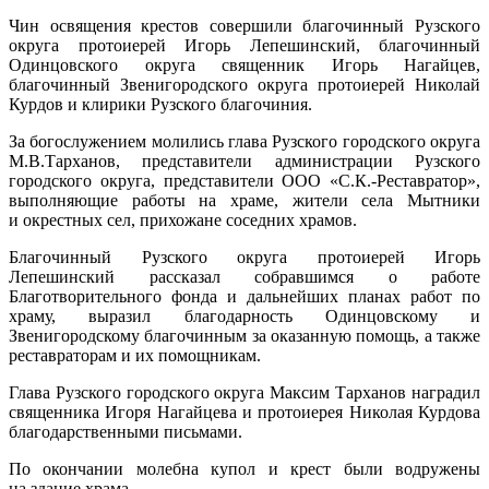
Чин освящения крестов совершили благочинный Рузского
округа протоиерей Игорь Лепешинский, благочинный
Одинцовского округа священник Игорь Нагайцев,
благочинный Звенигородского округа протоиерей Николай
Курдов и клирики Рузского благочиния.
За богослужением молились глава Рузского городского округа
М.В.Тарханов, представители администрации Рузского
городского округа, представители ООО «С.К.-Реставратор»,
выполняющие работы на храме, жители села Мытники
и окрестных сел, прихожане соседних храмов.
Благочинный Рузского округа протоиерей Игорь
Лепешинский рассказал собравшимся о работе
Благотворительного фонда и дальнейших планах работ по
храму, выразил благодарность Одинцовскому и
Звенигородскому благочинным за оказанную помощь, а также
реставраторам и их помощникам.
Глава Рузского городского округа Максим Тарханов наградил
священника Игоря Нагайцева и протоиерея Николая Курдова
благодарственными письмами.
По окончании молебна купол и крест были водружены
на здание храма
.