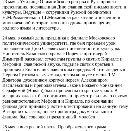
23 мая в Училище Олимпийского резерва в Рузе прошла
презентация, посвященная Дню славнянской письменности и
культуры. Ведущие – сотрудники Рузской библиотеки
Н.М.Романченко и Т.Г.Михайлова рассказали о значении в
многовековой истории этого праздника просвещения,
родного языка и литературы.
24 мая, в самый день праздника в филиале Московского
политехнического университета, где был проведен урок,
посвященный Дню Славянской письменности и культуры.
Настоятель Казанского храма с.Поречье протоиерей
Димитрий рассказал студентам группы о святых Кирилле и
Мефодии, славянской азбуке, подвиге святых братьев в
проповеди Евангелия Славянским народам. В этот же день в
Первом Рузском казачьем кадетском корпусе имени Л.М.
Доватора духовником корпуса иереем Александром
Василевским и преподавателем Закона Божьего монахиней
Серафимой (Новаш),были проведены открытые уроки. В
младших классах был организован просмотр фильма о святых
равноапостольных Мефодии и Кирилле, по окончании
фильма дети приняли участие в тестировании на данную тему.
В старших классах, после просмотра документального
фильма, был совершен праздничный молебен .
25 мая в воскресной школе Преображенского храма