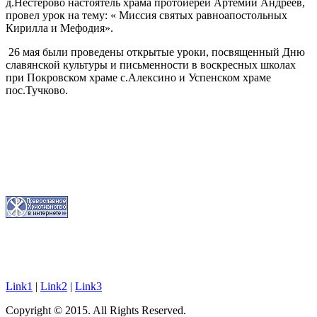
д.Нестерово настоятель храма протоиерей Артемий Андреев,
провел урок на тему: « Миссия святых равноапостольных
Кирилла и Мефодия».
26 мая были проведены открытые уроки, посвященный Дню
славянской культуры и письменности в воскресных школах
при Покровском храме с.Алексино и Успенском храме
пос.Тучково.
Link1
|
Link2
|
Link3
Copyright © 2015. All Rights Reserved.