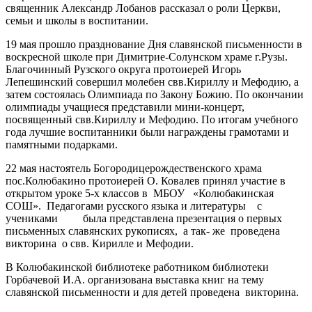
священник Александр Лобанов рассказал о роли Церкви,
семьи и школы в воспитании.
19 мая прошло празднование Дня славянской письменности в
воскресной школе при Димитрие-Солунском храме г.Рузы.
Благочинный Рузского округа протоиерей Игорь
Лепешинский совершил молебен свв.Кириллу и Мефодию, а
затем состоялась Олимпиада по Закону Божию. По окончании
олимпиады учащиеся представили мини-концерт,
посвященный свв.Кириллу и Мефодию. По итогам учебного
года лучшие воспитанники были награждены грамотами и
памятными подарками.
22 мая настоятель Богородицерождественского храма
пос.Колюбакино протоиерей О. Ковалев принял участие в
открытом уроке 5-х классов в МБОУ «Колюбакинская
СОШ». Педагогами русского языка и литературы
с
учениками была представлена презентация о первых
письменных славянских рукописях, а так- же проведена
викторина о свв. Кирилле и Мефодии.
В Колюбакинской библиотеке работником библиотеки
Горбачевой И.А. организована выставка книг на тему
славянской письменности и для детей проведена викторина.