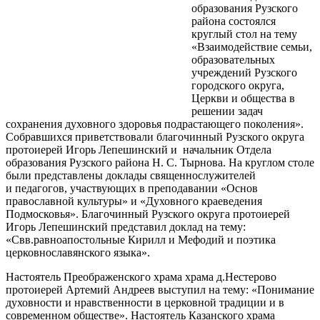
образования Рузского
района состоялся
круглый стол на тему
«Взаимодействие семьи,
образовательных
учреждений Рузского
городского округа,
Церкви и общества в
решении задач
сохранения духовного здоровья подрастающего поколения».
Собравшихся приветствовали благочинный Рузского округа
протоиерей Игорь Лепешинский и начальник Отдела
образования Рузского района Н. С. Тырнова. На круглом столе
были представлены доклады священнослужителей
и педагогов, участвующих в преподавании «Основ
православной культуры» и «Духовного краеведения
Подмосковья». Благочинный Рузского округа протоиерей
Игорь Лепешинский представил доклад на тему:
«Свв.равноапостольные Кирилл и Мефодий и поэтика
церковнославянского языка».
Настоятель Преображенского храма храма д.Нестерово
протоиерей Артемий Андреев выступил на тему: «Понимание
духовности и нравственности в церковной традиции и в
современном обществе». Настоятель Казанского храма