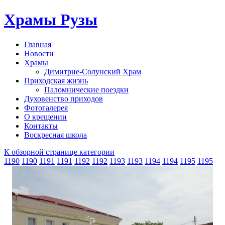
Храмы Рузы
Главная
Новости
Храмы
Димитрие-Солунский Храм
Приходская жизнь
Паломнические поездки
Духовенство приходов
Фотогалерея
О крещении
Контакты
Воскресная школа
К обзорной странице категории
1190
1190
1191
1191
1192
1192
1193
1193
1194
1194
1195
1195