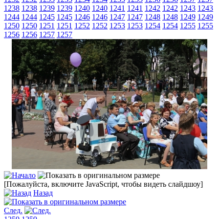
1238
1238
1239
1239
1240
1240
1241
1241
1242
1242
1243
1243
1244
1244
1245
1245
1246
1246
1247
1247
1248
1248
1249
1249
1250
1250
1251
1251
1252
1252
1253
1253
1254
1254
1255
1255
1256
1256
1257
1257
[Пожалуйста, включите JavaScript, чтобы видеть слайдшоу]
Назад
След.