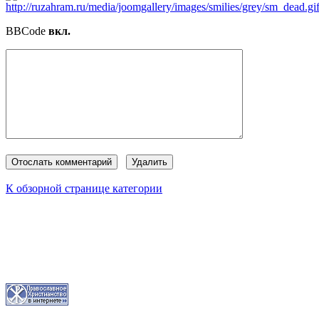
BBCode
вкл.
К обзорной странице категории