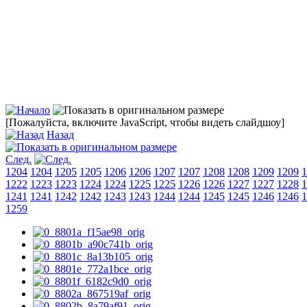
[Пожалуйста, включите JavaScript, чтобы видеть слайдшоу]
Назад
След.
1204
1204
1205
1205
1206
1206
1207
1207
1208
1208
1209
1209
1
1222
1223
1223
1224
1224
1225
1225
1226
1226
1227
1227
1228
1
1241
1241
1242
1242
1243
1243
1244
1244
1245
1245
1246
1246
1
1259