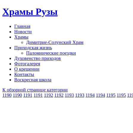
Храмы Рузы
Главная
Новости
Храмы
Димитрие-Солунский Храм
Приходская жизнь
Паломнические поездки
Духовенство приходов
Фотогалерея
О крещении
Контакты
Воскресная школа
К обзорной странице категории
1190
1190
1191
1191
1192
1192
1193
1193
1194
1194
1195
1195
11