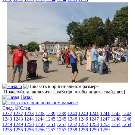
[Пожалуйста, включите JavaScript, чтобы видеть слайдшоу]
Назад
След.
1237
1237
1238
1238
1239
1239
1240
1240
1241
1241
1242
1242
1243
1243
1244
1244
1245
1245
1246
1246
1247
1247
1248
1248
1249
1249
1250
1250
1251
1251
1252
1252
1253
1253
1254
1254
1255
1255
1256
1256
1257
1257
1258
1258
1259
1259