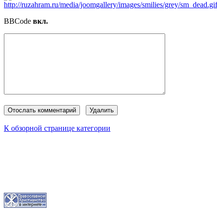
BBCode
вкл.
К обзорной странице категории