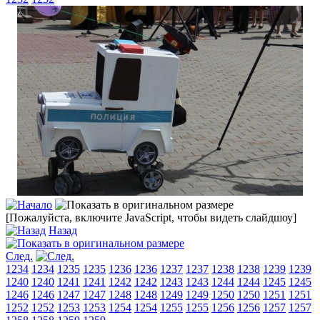
[Пожалуйста, включите JavaScript, чтобы видеть слайдшоу]
Назад
След.
1234
1234
1235
1235
1236
1236
1237
1237
1238
1238
1239
1239
1240
1240
1241
1241
1242
1242
1243
1243
1244
1244
1245
1245
1246
1246
1247
1247
1248
1248
1249
1249
1250
1250
1251
1251
1252
1252
1253
1253
1254
1254
1255
1255
1256
1256
1257
1257