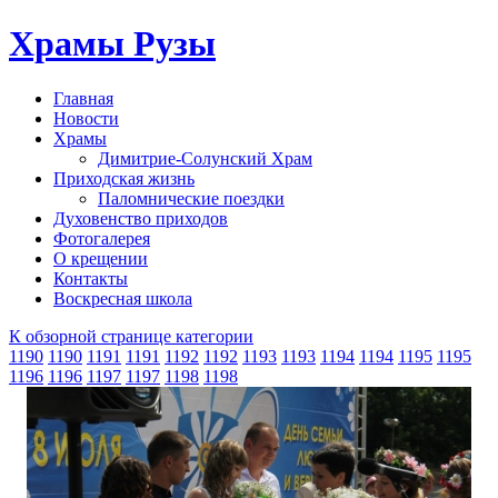
Храмы Рузы
Главная
Новости
Храмы
Димитрие-Солунский Храм
Приходская жизнь
Паломнические поездки
Духовенство приходов
Фотогалерея
О крещении
Контакты
Воскресная школа
К обзорной странице категории
1190
1190
1191
1191
1192
1192
1193
1193
1194
1194
1195
1195
1196
1196
1197
1197
1198
1198